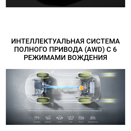
ИНТЕЛЛЕКТУАЛЬНАЯ СИСТЕМА
ПОЛНОГО ПРИВОДА (AWD) С 6
РЕЖИМАМИ ВОЖДЕНИЯ
8 (776)
113-13-00
НОВОСТИ
КОНТАКТЫ
Haval
Irtysh
Motors