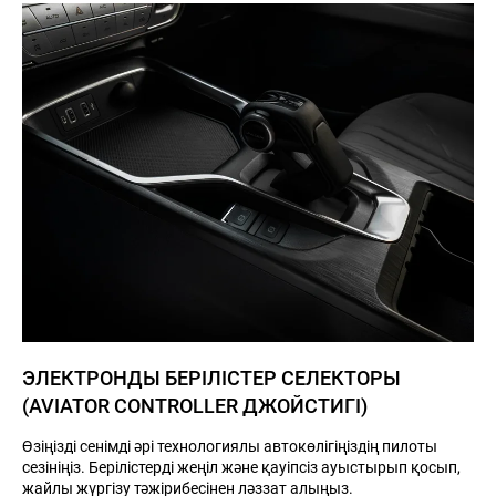
8 (776)
113-13-00
Н
ЖАҢАЛЫҚТАР
БАЙЛАНЫСТАР
Haval
Irtysh
ЭЛЕКТРОНДЫ БЕРІЛІСТЕР СЕЛЕКТОРЫ
Motors
(AVIATOR CONTROLLER ДЖОЙСТИГІ)
Өзіңізді сенімді әрі технологиялы автокөлігіңіздің пилоты
сезініңіз. Берілістерді жеңіл және қауіпсіз ауыстырып қосып,
жайлы жүргізу тәжірибесінен ләззат алыңыз.