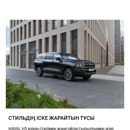
СТИЛЬДІҢ ІСКЕ ЖАРАЙТЫН ТҰСЫ
HAVAL H5 өзінің стилімен және ойластырылуымен әсер