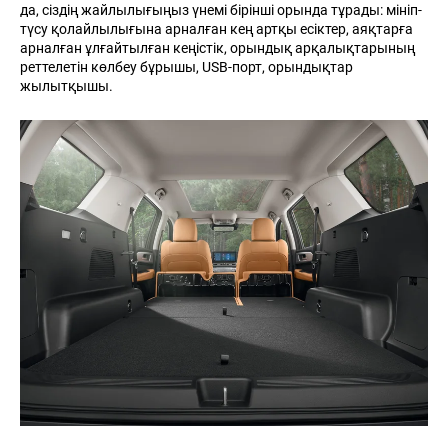
да, сіздің жайлылығыңыз үнемі бірінші орында тұрады: мініп-
түсу қолайлылығына арналған кең артқы есіктер, аяқтарға
арналған ұлғайтылған кеңістік, орындық арқалықтарының
реттелетін көлбеу бұрышы, USB-порт, орындықтар
жылытқышы.