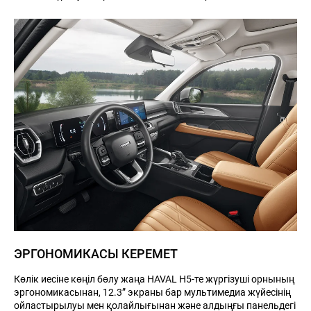
ЭРГОНОМИКАСЫ КЕРЕМЕТ
Көлік иесіне көңіл бөлу жаңа HAVAL H5-те жүргізуші орнының
эргономикасынан, 12.3” экраны бар мультимедиа жүйесінің
ойластырылуы мен қолайлығынан және алдыңғы панельдегі