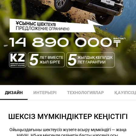
ДИЗАЙН
ИНТЕРЬЕРІ
ТЕХНОЛОГИЯЛАР
ҚАУІПСІЗ
ШЕКСІЗ МҮМКІНДІКТЕР КЕҢІСТІГІ
Ойыңыздағыны шектеусіз жүзеге асыру мүмкіндігі — жаңа
HAVAL H5-ке мінгенде сезінетін басты нәрсеңіз осы.