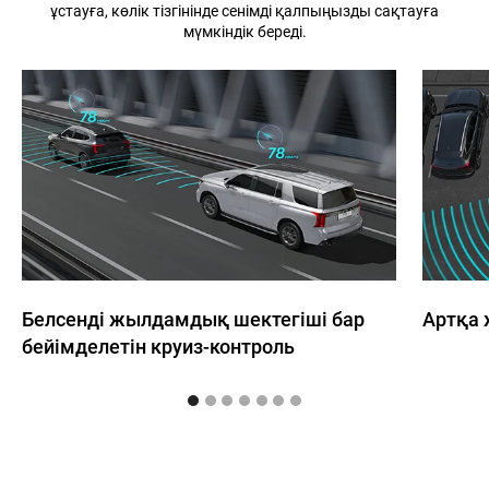
ұстауға, көлік тізгінінде сенімді қалпыңызды сақтауға
мүмкіндік береді.
Белсенді жылдамдық шектегіші бар
Артқа 
бейімделетін круиз-контроль