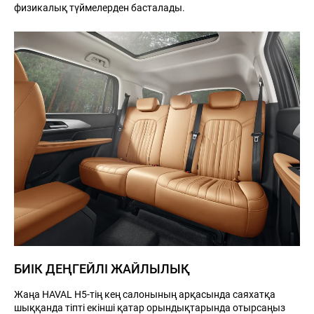
физикалық түймелерден басталады.
БИІК ДЕҢГЕЙЛІ ЖАЙЛЫЛЫҚ
Жаңа HAVAL H5-тің кең салонының арқасында саяхатқа
шыққанда тіпті екінші қатар орындықтарында отырсаңыз