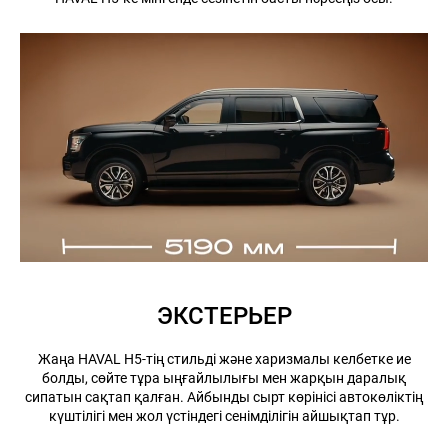
ЭКСТЕРЬЕР
Жаңа HAVAL H5-тің стильді және харизмалы келбетке ие
болды, сөйте тұра ыңғайлылығы мен жарқын даралық
сипатын сақтап қалған. Айбынды сырт көрінісі автокөліктің
күштілігі мен жол үстіндегі сенімділігін айшықтап тұр.