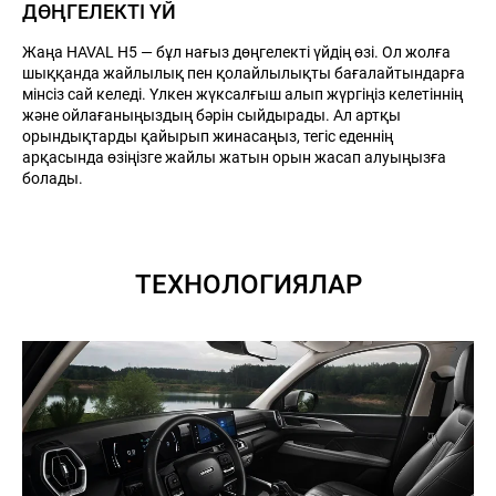
ДӨҢГЕЛЕКТІ ҮЙ
Жаңа HAVAL H5 — бұл нағыз дөңгелекті үйдің өзі. Ол жолға
шыққанда жайлылық пен қолайлылықты бағалайтындарға
мінсіз сай келеді. Үлкен жүксалғыш алып жүргіңіз келетіннің
және ойлағаныңыздың бәрін сыйдырады. Ал артқы
орындықтарды қайырып жинасаңыз, тегіс еденнің
арқасында өзіңізге жайлы жатын орын жасап алуыңызға
болады.
ТЕХНОЛОГИЯЛАР