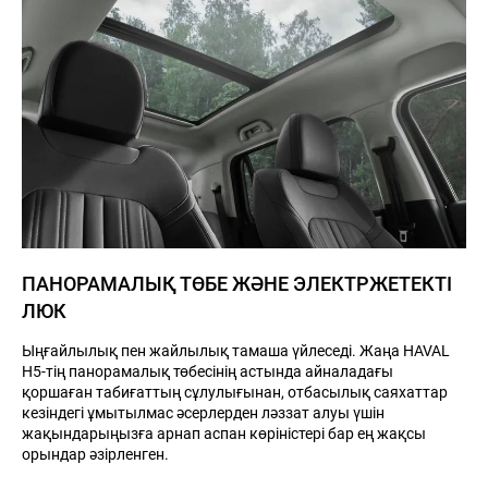
ПАНОРАМАЛЫҚ ТӨБЕ ЖӘНЕ ЭЛЕКТРЖЕТЕКТІ
ЛЮК
Ыңғайлылық пен жайлылық тамаша үйлеседі. Жаңа HAVAL
H5-тің панорамалық төбесінің астында айналадағы
қоршаған табиғаттың сұлулығынан, отбасылық саяхаттар
кезіндегі ұмытылмас әсерлерден ләззат алуы үшін
жақындарыңызға арнап аспан көріністері бар ең жақсы
орындар әзірленген.