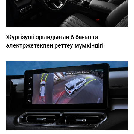
Жүргізуші орындығын 6 бағытта
электржетекпен реттеу мүмкіндігі