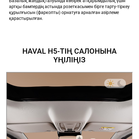
Базалық жабдықталуында көбірек атқарымдылық үшін
артқы бампердің астында розеткасымен бірге тарту-тіркеу
құрылғысын (фаркопты) орнатуға арналған әзірлеме
қарастырылған.
HAVAL H5-ТІҢ САЛОНЫНА
ҮҢІЛІҢІЗ