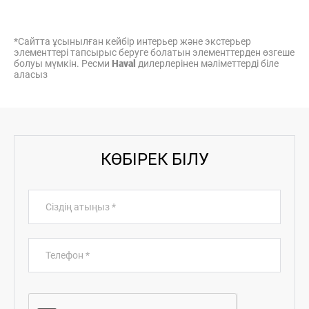
*Сайтта ұсынылған кейбір интерьер және экстерьер
элементтері тапсырыс беруге болатын элементтерден өзгеше
болуы мүмкін. Ресми
Haval
дилерлерінен мәліметтерді біле
аласыз
КӨБІРЕК БІЛУ
Сіздің атыңыз
*
Телефон
*