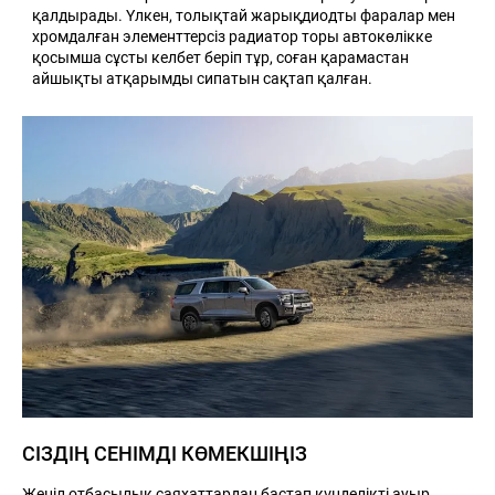
қалдырады. Үлкен, толықтай жарықдиодты фаралар мен
хромдалған элементтерсіз радиатор торы автокөлікке
қосымша сұсты келбет беріп тұр, соған қарамастан
айшықты атқарымды сипатын сақтап қалған.
СІЗДІҢ СЕНІМДІ КӨМЕКШІҢІЗ
Жеңіл отбасылық саяхаттардан бастап күнделікті ауыр