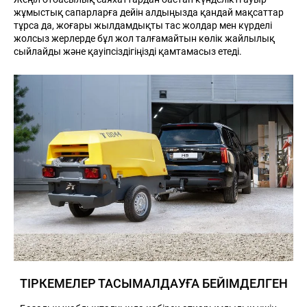
жұмыстық сапарларға дейін алдыңызда қандай мақсаттар
тұрса да, жоғары жылдамдықты тас жолдар мен күрделі
жолсыз жерлерде бұл жол талғамайтын көлік жайлылық
сыйлайды және қауіпсіздігіңізді қамтамасыз етеді.
ТІРКЕМЕЛЕР ТАСЫМАЛДАУҒА БЕЙІМДЕЛГЕН