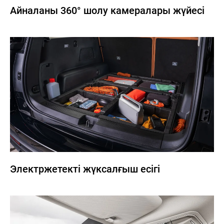
Айналаны 360° шолу камералары жүйесі
Электржетекті жүксалғыш есігі