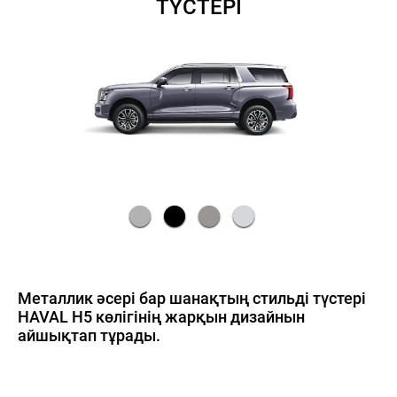
ТҮСТЕРІ
Металлик әсері бар шанақтың стильді түстері
HAVAL H5 көлігінің жарқын дизайнын
айшықтап тұрады.