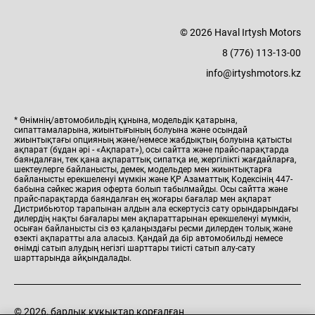
© 2026 Haval Irtysh Motors
8 (776) 113-13-00
info@irtyshmotors.kz
* Өнімнің/автомобильдің құнына, модельдік қатарына,
сипаттамаларына, жиынтығының болуына және осындай
жиынтықтағы опцияның және/немесе жабдықтың болуына қатысты
ақпарат (бұдан әрі - «Ақпарат»), осы сайтта және прайс-парақтарда
баяндалған, тек қана ақпараттық сипатқа ие, жергілікті жағдайларға,
шектеулерге байланысты, демек, модельдер мен жиынтықтарға
байланысты ерекшеленуі мүмкін және ҚР Азаматтық Кодексінің 447-
бабына сәйкес жария оферта болып табылмайды. Осы сайтта және
прайс-парақтарда баяндалған ең жоғары бағалар мен ақпарат
Дистрибьютор тарапынан алдын ала ескертусіз сату орындарындағы
дилердің нақты бағалары мен ақпараттарынан ерекшеленуі мүмкін,
осыған байланысты сіз өз қалаңыздағы ресми дилерден толық және
өзекті ақпаратты ала аласыз. Қандай да бір автомобильді немесе
өнімді сатып алудың негізгі шарттары тиісті сатып алу-сату
шарттарында айқындалады.
© 2026, барлық құқықтар қорғалған