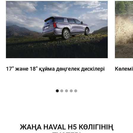
17” және 18” құйма дөңгелек дискілері
Көлемі
ЖАҢА HAVAL H5 КӨЛІГІНІҢ