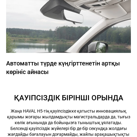
Автоматты түрде күңгірттенетін артқы
көрініс айнасы
ҚАУІПСІЗДІК БІРІНШІ ОРЫНДА
Жаңа HAVAL H5-тің қауіпсіздікке қатысты инновациялық
қарымы жоғары жылдамдықты магистральдарда да, тығыз
көлік ағынында да бойыңызға тыныштық ұялатады.
Белсенді қауіпсіздік жүйелері бір де бір секундқа жолдағы
жағдайды бағалауын доғармайды, жайлы арақашықтықты