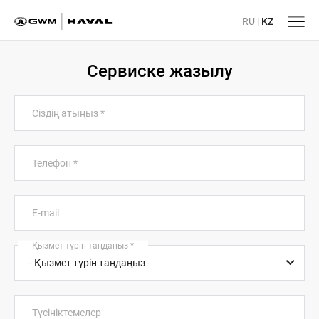
RU
|
KZ
Сервиске жазылу
Сіздің атыңыз
*
Телефон
*
E-mail
Қызмет түрін таңдаңыз
*
Түсініктемелер