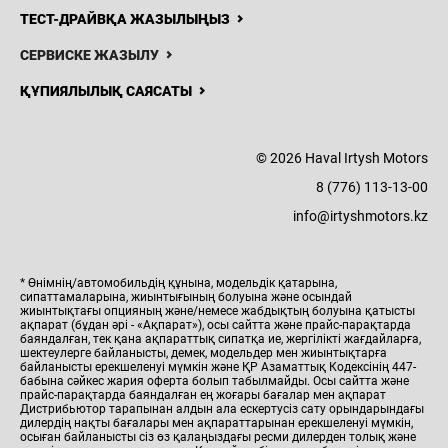
ТЕСТ-ДРАЙВҚА ЖАЗЫЛЫҢЫЗ
СЕРВИСКЕ ЖАЗЫЛУ
ҚҰПИЯЛЫЛЫҚ САЯСАТЫ
© 2026 Haval Irtysh Motors
8 (776) 113-13-00
info@irtyshmotors.kz
* Өнімнің/автомобильдің құнына, модельдік қатарына,
сипаттамаларына, жиынтығының болуына және осындай
жиынтықтағы опцияның және/немесе жабдықтың болуына қатысты
ақпарат (бұдан әрі - «Ақпарат»), осы сайтта және прайс-парақтарда
баяндалған, тек қана ақпараттық сипатқа ие, жергілікті жағдайларға,
шектеулерге байланысты, демек, модельдер мен жиынтықтарға
байланысты ерекшеленуі мүмкін және ҚР Азаматтық Кодексінің 447-
бабына сәйкес жария оферта болып табылмайды. Осы сайтта және
прайс-парақтарда баяндалған ең жоғары бағалар мен ақпарат
Дистрибьютор тарапынан алдын ала ескертусіз сату орындарындағы
дилердің нақты бағалары мен ақпараттарынан ерекшеленуі мүмкін,
осыған байланысты сіз өз қалаңыздағы ресми дилерден толық және