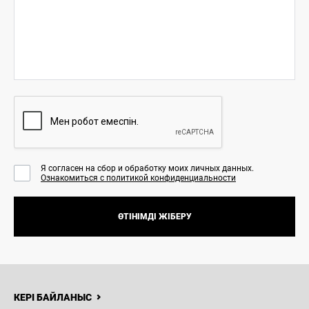
Я согласен на сбор и обработку моих личных данных.
Ознакомиться с политикой конфиденциальности
ӨТІНІМДІ ЖІБЕРУ
8 (776)
113-13-00
Н
ЖАҢАЛЫҚТАР
БАЙЛАНЫСТАР
Haval
Irtysh
Motors
КЕРІ БАЙЛАНЫС