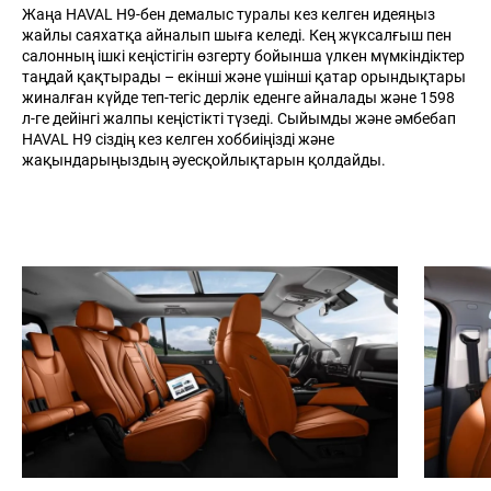
Жаңа HAVAL H9-бен демалыс туралы кез келген идеяңыз
жайлы саяхатқа айналып шыға келеді. Кең жүксалғыш пен
салонның ішкі кеңістігін өзгерту бойынша үлкен мүмкіндіктер
таңдай қақтырады – екінші және үшінші қатар орындықтары
жиналған күйде теп-тегіс дерлік еденге айналады және 1598
л-ге дейінгі жалпы кеңістікті түзеді. Сыйымды және әмбебап
HAVAL H9 сіздің кез келген хоббиіңізді және
жақындарыңыздың әуесқойлықтарын қолдайды.