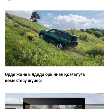
8 (776)
113-13-00
Н
ЖАҢАЛЫҚТАР
БАЙЛАНЫСТАР
Haval
Irtysh
Motors
Өрде және ылдида орыннан қозғалуға
көмектесу жүйесі