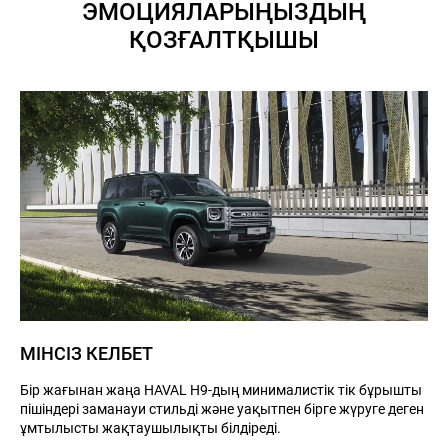
ЭМОЦИЯЛАРЫҢЫЗДЫҢ
ҚОЗҒАЛТҚЫШЫ
МІНСІЗ КЕЛБЕТ
Бір жағынан жаңа HAVAL H9-дың минималистік тік бұрышты
пішіндері заманауи стильді және уақытпен бірге жүруге деген
ұмтылысты жақтаушылықты білдіреді.