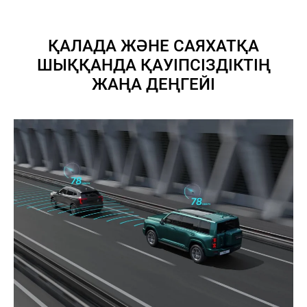
ҚАЛАДА ЖӘНЕ САЯХАТҚА
ШЫҚҚАНДА ҚАУІПСІЗДІКТІҢ
ЖАҢА ДЕҢГЕЙІ