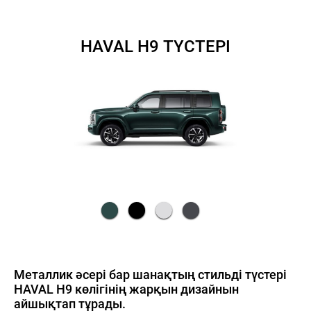
HAVAL H9 ТҮСТЕРІ
Металлик әсері бар шанақтың стильді түстері
HAVAL H9 көлігінің жарқын дизайнын
айшықтап тұрады.