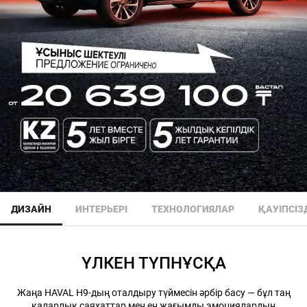
ДИЗАЙН
ИНТЕРЬЕРІ
ТЕХНОЛОГИЯЛАР
ҚАУІПСІЗД
ҮЛКЕН ТҮПНҰСҚА
Жаңа HAVAL H9-дың оталдыру түймесін әрбір басу — бұл таң
қаларлық саяхаттар мен ең жағымды эмоциялардың