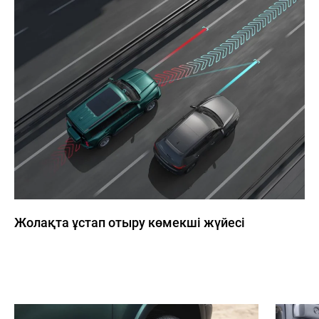
Жолақта ұстап отыру көмекші жүйесі