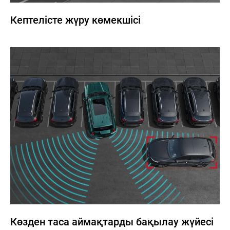
Кептелісте жүру көмекшісі
Көзден таса аймақтарды бақылау жүйесі