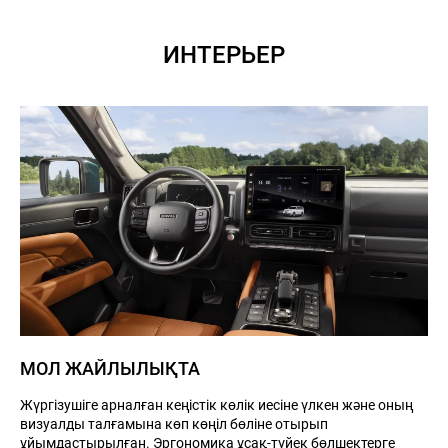
ИНТЕРЬЕР
МОЛ ЖАЙЛЫЛЫҚТА
Жүргізушіге арналған кеңістік көлік иесіне үлкен және оның
визуалды талғамына көп көңіл бөліне отырып
ұйымдастырылған. Эргономика ұсақ-түйек бөлшектерге