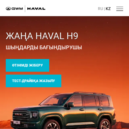
RU
|
KZ
ЖАҢА HAVAL H9
ШЫҢДАРДЫ БАҒЫНДЫРУШЫ
ӨТІНІМДІ ЖІБЕРУ
ТЕСТ-ДРАЙВҚА ЖАЗЫЛУ