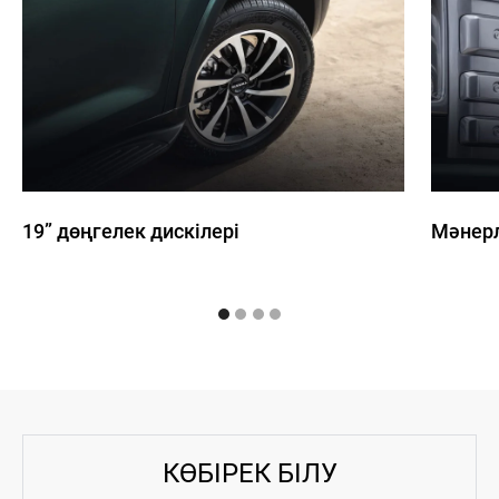
19” дөңгелек дискілері
Мәнерл
КӨБІРЕК БІЛУ