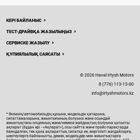
КЕРІ БАЙЛАНЫС
ТЕСТ-ДРАЙВҚА ЖАЗЫЛЫҢЫЗ
СЕРВИСКЕ ЖАЗЫЛУ
ҚҰПИЯЛЫЛЫҚ САЯСАТЫ
© 2026 Haval Irtysh Motors
8 (776) 113-13-00
info@irtyshmotors.kz
* Өнімнің/автомобильдің құнына, модельдік қатарына,
сипаттамаларына, жиынтығының болуына және осындай
жиынтықтағы опцияның және/немесе жабдықтың болуына қатысты
ақпарат (бұдан әрі - «Ақпарат»), осы сайтта және прайс-парақтарда
баяндалған, тек қана ақпараттық сипатқа ие, жергілікті жағдайларға,
шектеулерге байланысты, демек, модельдер мен жиынтықтарға