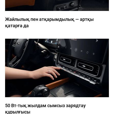
Жайлылық пен атқарымдылық — артқы
қатарға да
50 Вт-тық жылдам сымсыз зарядтау
құрылғысы