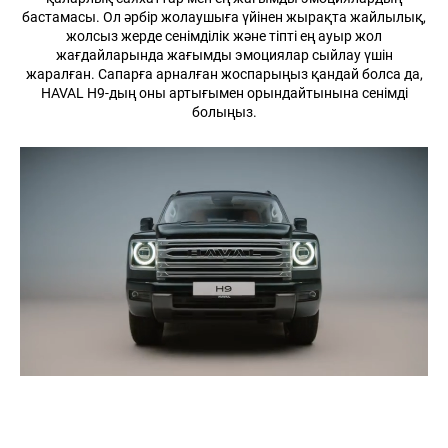
бастамасы. Ол әрбір жолаушыға үйінен жырақта жайлылық,
жолсыз жерде сенімділік және тіпті ең ауыр жол
жағдайларында жағымды эмоциялар сыйлау үшін
жаралған. Сапарға арналған жоспарыңыз қандай болса да,
HAVAL H9-дың оны артығымен орындайтынына сенімді
болыңыз.