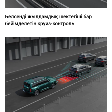
Белсенді жылдамдық шектегіші бар
бейімделетін круиз-контроль