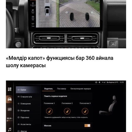
«Мөлдір капот» функциясы бар 360 айнала
шолу камерасы