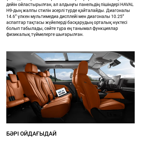
дейін ойластырылған, ал алдыңғы панельдің пішіндері HAVAL
H9-дың жалпы стилін әсерлі түрде қайталайды. Диагоналы
14.6” үлкен мультимедиа дисплейі мен диагоналы 10.25”
аспаптар тақтасы жүйелерді басқарудың орталық нүктесі
болып табылады, сөйте тұра ең танымал функциялар
физикалық түймелерге шығарылған.
БӘРІ ОЙДАҒЫДАЙ