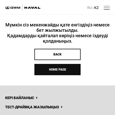
RU
|
KZ
Мүмкін сіз мекенжайды қате енгіздіңіз немесе
бет жылжытылды.
Қадамдарды қайталап көріңіз немесе іздеуді
қолданыңыз.
BACK
HOME PAGE
КЕРІ БАЙЛАНЫС
ТЕСТ-ДРАЙВҚА ЖАЗЫЛЫҢЫЗ