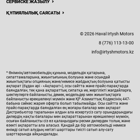
СЕРВИСКЕ ЖАЗЫЛУ
ҚҰПИЯЛЫЛЫҚ САЯСАТЫ
8 (776)
113-13-00
© 2026 Haval Irtysh Motors
Н
ЖАҢАЛЫҚТАР
БАЙЛАНЫСТАР
Haval
8 (776) 113-13-00
Irtysh
Motors
info@irtyshmotors.kz
* Өнімнің/автомобильдің құнына, модельдік қатарына,
сипаттамаларына, жиынтығының болуына және осындай
жиынтықтағы опцияның және/немесе жабдықтың болуына қатысты
ақпарат (бұдан әрі - «Ақпарат»), осы сайтта және прайс-парақтарда
баяндалған, тек қана ақпараттық сипатқа ие, жергілікті жағдайларға,
шектеулерге байланысты, демек, модельдер мен жиынтықтарға
байланысты ерекшеленуі мүмкін және ҚР Азаматтық Кодексінің 447-
бабына сәйкес жария оферта болып табылмайды. Осы сайтта және
прайс-парақтарда баяндалған ең жоғары бағалар мен ақпарат
Дистрибьютор тарапынан алдын ала ескертусіз сату орындарындағы
дилердің нақты бағалары мен ақпараттарынан ерекшеленуі мүмкін,
осыған байланысты сіз өз қалаңыздағы ресми дилерден толық және
өзекті ақпаратты ала аласыз. Қандай да бір автомобильді немесе
өнімді сатып алудың негізгі шарттары тиісті сатып алу-сату
шарттарында айқындалады.